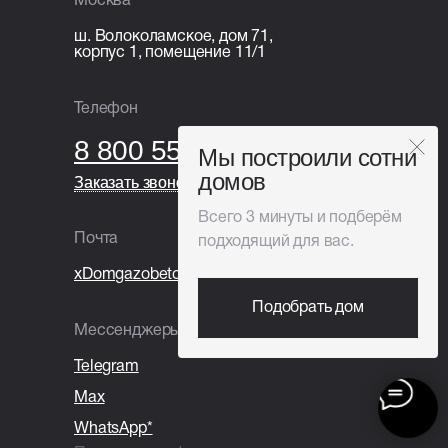
Москва
ш. Волоколамское, дом 71,
корпус 1, помещение 11/1
Телефон
8 800 550-28-34
Мы построили сотни
домов
Заказать звонок
Заказать звонок
Всего 3 минуты и подберём
Почта
подходящий для вас.
xDomgazobeton@yandex.ru
Подобрать дом
Мессенджеры
Telegram
Max
WhatsApp*