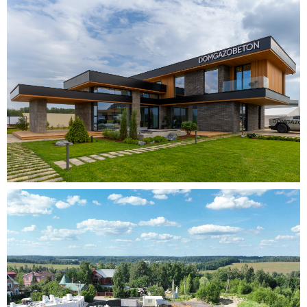
Включает в себя работы по
выравниванию стен и потолков,
укладке напольных покрытий, установке
межкомнатных дверей, монтажу
сантехники и электропроводки, а также
финишную отделку в соответствии с
выбранным дизайном. Это
обеспечивает создание эстетически
приятного и функционального
интерьера в рамках потребностей и
предпочтений клиента.