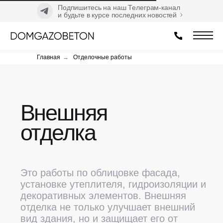
Подпишитесь на наш Телеграм-канал
и будьте в курсе последних новостей
Главная
→
Отделочные работы
Внешняя
отделка
Это работы по облицовке фасада,
установке утеплителя, гидроизоляции и
декоративных элементов. Внешняя
отделка не только улучшает внешний
вид здания, но и защищает его от
погодных воздействий, повышает
энергоэффективность и продлевает
срок службы. В зависимости от
предпочтений клиента, используются
различные материалы, такие как
кирпич, штукатурка, сайдинг или
натуральный камень.