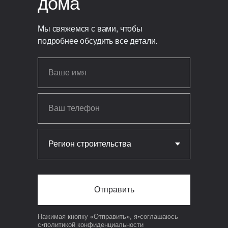
дома
парапетные воронки Sika/Sarnafil с
подогревом — кровля стабильно
Мы свяжемся с вами, чтобы
работает даже зимой. Аэраторы
подробнее обсудить все детали.
выводят влагу и продлевают срок
службы конструкции.
Отправить
Нажимая кнопку «Отправить», я⦁соглашаюсь
с⦁
политикой конфиденциальности