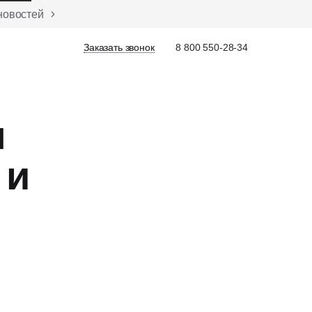
новостей
Заказать звонок
Заказать звонок
8 800 550-28-34
я
 и