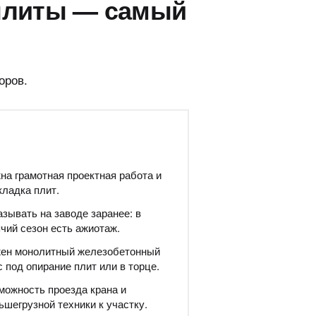
плиты — самый
оров.
на грамотная проектная работа и
кладка плит.
азывать на заводе заранее: в
ячий сезон есть ажиотаж.
ен монолитный железобетонный
с под опирание плит или в торце.
можность проезда крана и
ьшегрузной техники к участку.