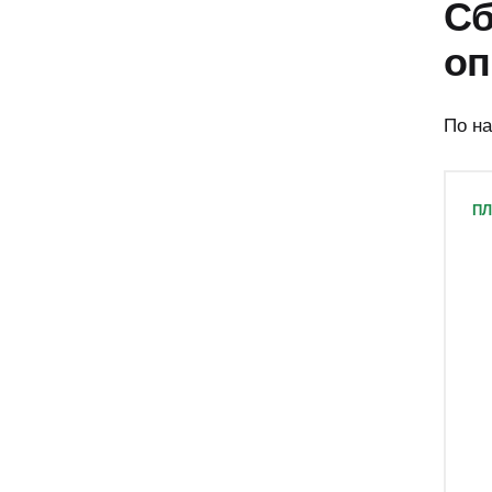
Сб
оп
По н
П