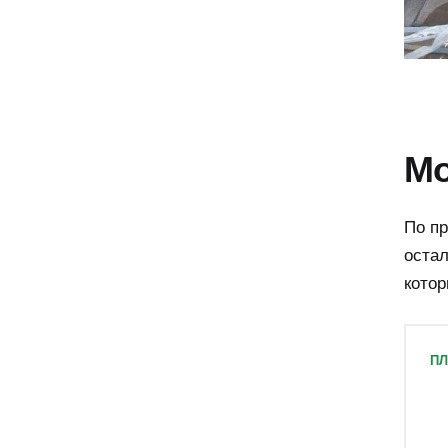
Мо
По пр
остал
кото
П