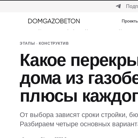
Подп
Проект
Проект
Главная
/
Журнал
/
Этапы
/
Перекрытие для газобетонного дома
ЭТАПЫ · КОНСТРУКТИВ
Какое перекр
дома из газобе
плюсы каждог
От выбора зависят сроки стройки, б
Разбираем четыре основных варианта