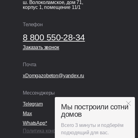
ш. Волоколамское, дом 71,
корпус 1, помещение 11/1
Телефон
8 800 550-28-34
Заказать звонок
Заказать звонок
Почта
xDomgazobeton@yandex.ru
Мессенджеры
Telegram
Мы построили сотни
домов
Max
WhatsApp*
Всего 3 минуты и подберём
Политика конфиденциальности
подходящий для вас.