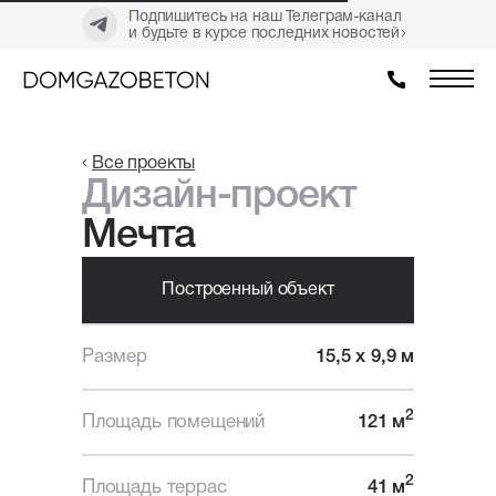
Подпишитесь на наш Телеграм-канал
и будьте в курсе последних новостей
Все проекты
Дизайн-проект
Мечта
Построенный объект
Размер
15,5 х 9,9 м
2
Площадь помещений
121 м
2
Площадь террас
41 м