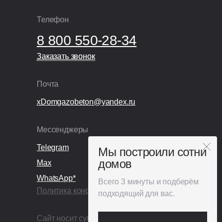
Телефон
8 800 550-28-34
Заказать звонок
Заказать звонок
Почта
xDomgazobeton@yandex.ru
Мессенджеры
Telegram
Мы построили сотни
домов
Max
WhatsApp*
Всего 3 минуты и подберём
Политика конфиденциальности
подходящий для вас.
Сайт носит сугубо информационный