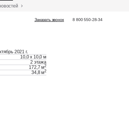
новостей
Заказать звонок
Заказать звонок
8 800 550-28-34
ктябрь 2021 г.
10,0 х 10,0 м
2 этажа
2
172,7 м
2
34,8 м