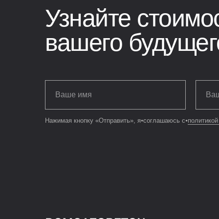
Узнайте стоимо
вашего будущег
Нажимая кнопку «Отправить», я⦁соглашаюсь с⦁
политикой