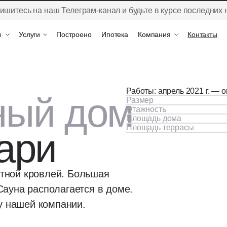
ишитесь на наш Телеграм-канал и будьте в курсе последних 
ы
ы
Услуги
Услуги
Построено
Построено
Ипотека
Ипотека
Компания
Компания
Контакты
Контакты
Работы: апрель 2021 г. — о
ный дом
Размер
Этажность
Площадь дома
Площадь террасы
ари
атной кровлей. Большая
 Сауна располагается в доме.
у нашей компании.