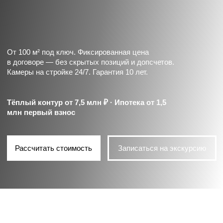
Тёплый контур от 7,5 млн ₽ · Ипотека от 1,5
млн первый взнос
Рассчитать стоимость
Записаться на экскурсию
домов
объектов
300+
75
в работе
построено
подписчиков
лет
400к
10
в соцсетях
на рынке
Open Village 2025
Победитель
Urban Award 2025