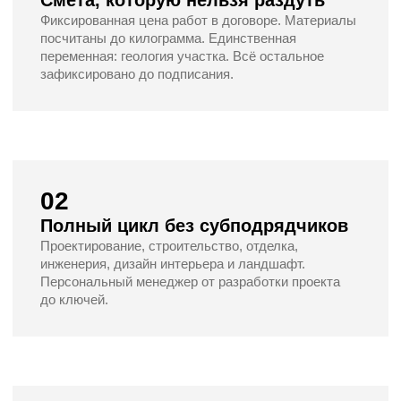
2
Прибрежный
190 м
от 11 411 705 руб.
Обсудить проект под мой участок