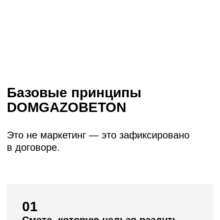
Щелково
2
162 м
от 14 733 556 руб.
Строкино
2
212 м
от 11 817 250 руб.