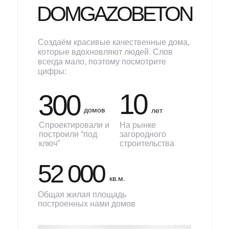
DOMGAZOBETON
Создаём красивые качественные дома,
которые вдохновляют людей. Слов
всегда мало, поэтому посмотрите
цифры:
10
300
домов
лет
Спроектировали и
На рынке
построили “под
загородного
ключ”
строительства
52 000
кв.м.
Общая жилая площадь
построенных нами домов