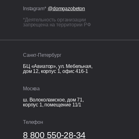
ЭППС + доборный блок для
Instagram*
@domgazobeton
исключения мостиков холода;
*Деятельность организации
Межэтажное перекрытие:
запрещена на территории РФ
монолитная железобетонная
плита — 200 мм, армирование
стержнями Ø12 мм;
Лестница: монолитная
Санкт-Петербург
железобетонная.
БЦ «Авиатор», ул. Мебельная,
дом 12, корпус 1, офис 416-1
Кровля
Перекрытие кровли: монолитная
Москва
железобетонная плита 200 мм.
ш. Волоколамское, дом 71,
корпус 1, помещение 11/1
Организационные расходы
Технический надзор;
Телефон
Видеонаблюдение;
8 800 550-28-34
Раздельный сбор и вывоз мусора;