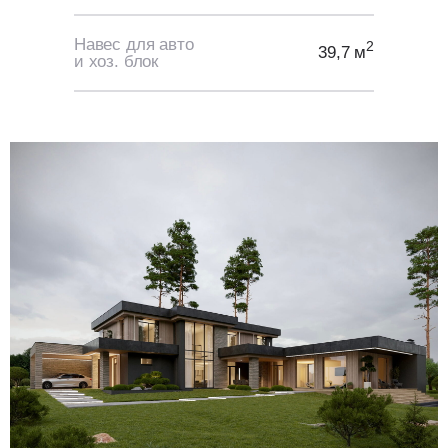
Навес для авто
2
39,7 м
и хоз. блок