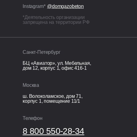
ЭППС + доборный блок для
Instagram*
@domgazobeton
исключения мостиков холода.
*Деятельность организации
запрещена на территории РФ
Кровля
Перекрытие кровли: монолитная
железобетонная плита 200 мм.
Санкт-Петербург
Организационные расходы
БЦ «Авиатор», ул. Мебельная,
дом 12, корпус 1, офис 416-1
Технический надзор;
Видеонаблюдение;
Москва
Раздельный сбор и вывоз мусора;
Покупка и установка бытовки.
ш. Волоколамское, дом 71,
корпус 1, помещение 11/1
Телефон
8 800 550-28-34