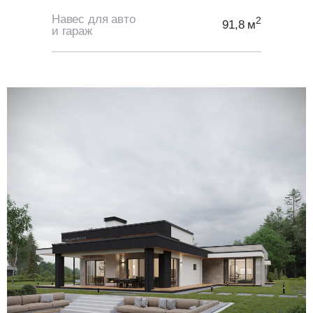
Навес для авто
2
91,8 м
и гараж