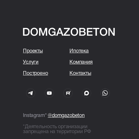
D400;
Внутренние несущие стены:
газобетонные блоки — 250/300
мм плотность — D500;
Перегородки: газобетонные
блоки — 120/150 мм плотность —
D500;
Проекты
Ипотека
Доработка геометрии блоков;
Тонкошовная кладка
Услуги
Компания
на пенополиуретановый клей;
Построено
Контакты
Армирование стен двумя
стержнями арматуры Ø8 мм;
Внутренние и наружные
перемычки ж/б в U-блоках,
армирование стержнями Ø12 мм;
Все бетонные элементы утеплены
Instagram*
@domgazobeton
ЭППС + доборный блок для
*Деятельность организации
исключения мостиков холода;
запрещена на территории РФ
Межэтажное перекрытие: