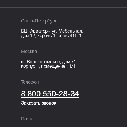
монолитная железобетонная
плита — 200 мм, армирование
стержнями Ø12 мм;
Санкт-Петербург
Лестница: монолитная
железобетонная.
БЦ «Авиатор», ул. Мебельная,
дом 12, корпус 1, офис 416-1
Кровля
Москва
Перекрытие кровли: монолитная
ш. Волоколамское, дом 71,
железобетонная плита 200 мм.
корпус 1, помещение 11/1
Организационные расходы
Телефон
Технический надзор;
8 800 550-28-34
Видеонаблюдение;
Раздельный сбор и вывоз мусора;
Заказать звонок
Заказать звонок
Покупка и установка бытовки.
Почта