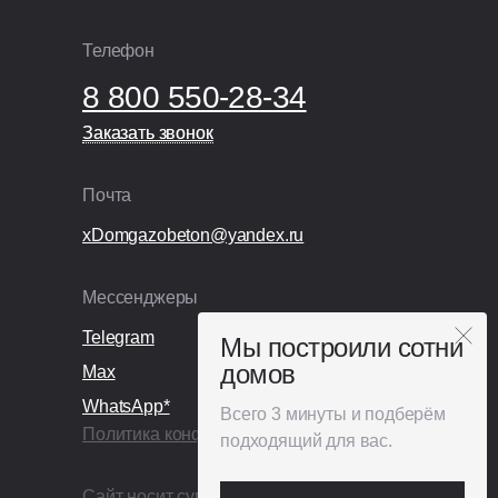
Телефон
8 800 550-28-34
Заказать звонок
Заказать звонок
Почта
xDomgazobeton@yandex.ru
Мессенджеры
Telegram
Мы построили сотни
домов
Max
WhatsApp*
Всего 3 минуты и подберём
Политика конфиденциальности
подходящий для вас.
Сайт носит сугубо информационный