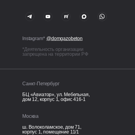
Внутренние и наружные
перемычки ж/б в U-блоках,
армирование стержнями Ø12 мм;
Все бетонные элементы утеплены
ЭППС + доборный блок для
Instagram*
@domgazobeton
исключения мостиков холода.
*Деятельность организации
запрещена на территории РФ
Кровля
Перекрытие кровли: монолитная
железобетонная плита 200 мм.
Санкт-Петербург
Организационные расходы
БЦ «Авиатор», ул. Мебельная,
дом 12, корпус 1, офис 416-1
Технический надзор;
Видеонаблюдение;
Москва
Раздельный сбор и вывоз мусора;
Покупка и установка бытовки.
ш. Волоколамское, дом 71,
корпус 1, помещение 11/1