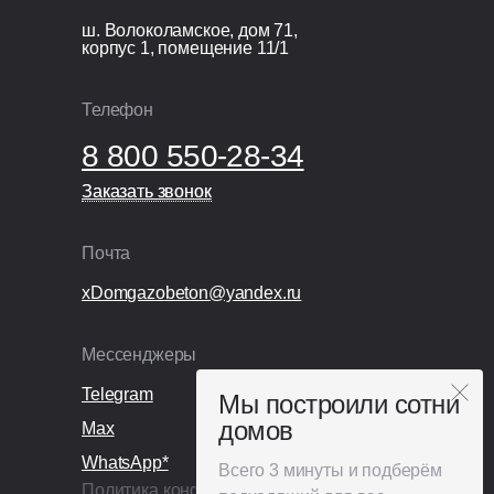
железобетонная плита 200 мм.
ш. Волоколамское, дом 71,
корпус 1, помещение 11/1
Организационные расходы
Технический надзор;
Телефон
Видеонаблюдение;
8 800 550-28-34
Раздельный сбор и вывоз мусора;
Покупка и установка бытовки.
Заказать звонок
Заказать звонок
Почта
xDomgazobeton@yandex.ru
Мессенджеры
Telegram
Мы построили сотни
домов
Max
WhatsApp*
Всего 3 минуты и подберём
Политика конфиденциальности