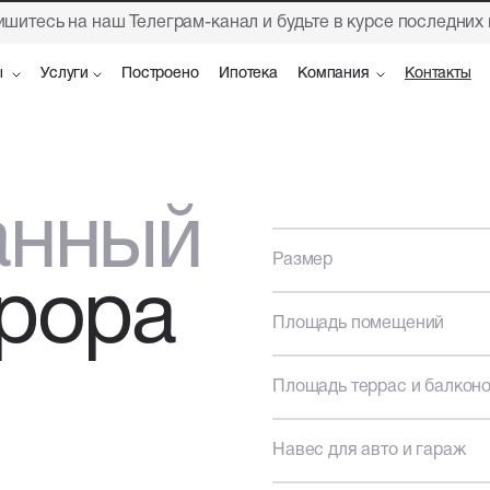
шитесь на наш Телеграм-канал и будьте в курсе последних
ы
ы
Услуги
Услуги
Построено
Построено
Ипотека
Ипотека
Компания
Компания
Контакты
Контакты
анный
Размер
рора
Площадь помещений
Площадь террас и балкон
Навес для авто и гараж