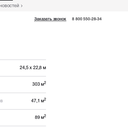
 новостей
Заказать звонок
Заказать звонок
8 800 550-28-34
24,5 х 22,8 м
2
303 м
2
ов
47,1 м
2
89 м