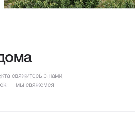
дома
екта свяжитесь с нами
нок — мы свяжемся
екта
свяжитесь