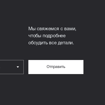
чения мостиков холода;
 монолитная
200 мм, армирование
Мы свяжемся с вами,
лезобетонная.
чтобы подробнее
обсудить все детали.
литная железобетонная
Отправить