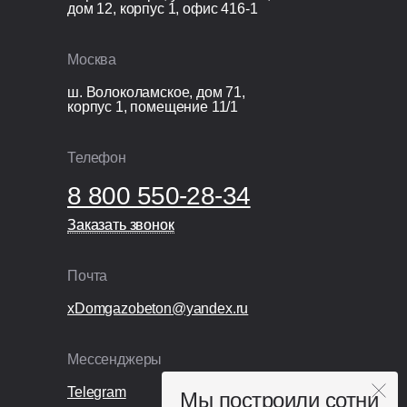
дом 12, корпус 1, офис 416-1
Технический надзор;
Видеонаблюдение;
Москва
Раздельный сбор и вывоз мусора;
Покупка и установка бытовки.
ш. Волоколамское, дом 71,
корпус 1, помещение 11/1
Телефон
8 800 550-28-34
Заказать звонок
Заказать звонок
Почта
xDomgazobeton@yandex.ru
Мессенджеры
Telegram
Мы построили сотни