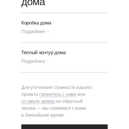
дома
Коробка дома
Подробнее
Генплан участка
Теплый контур дома
Подробнее
Посадка и разметка дома
на участок;
Архитектурный и конструктивные
Коробка
проекты дома, печатный
+ Утепление и гидроизоляция
Для уточнения стоимости вашего
альбом А3.
кровли
проекта
свяжитесь с нами
или
оставьте заявку
на обратный
Фундамент
Кровельная ПВХ-мембрана
звонок — мы свяжемся с вами
"Bauder" Thermofol U15, толщина
Плита железобетонная
в ближайшее время.
1,5 мм., Германия;
монолитная;
Система контроля протечек
Вынос осей дома;