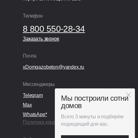
Телефон
8 800 550-28-34
Заказать звонок
Заказать звонок
Почта
xDomgazobeton@yandex.ru
Мессенджеры
Telegram
Мы построили сотни
домов
Max
WhatsApp*
Всего 3 минуты и подберём
Политика конфиденциальности
подходящий для вас.