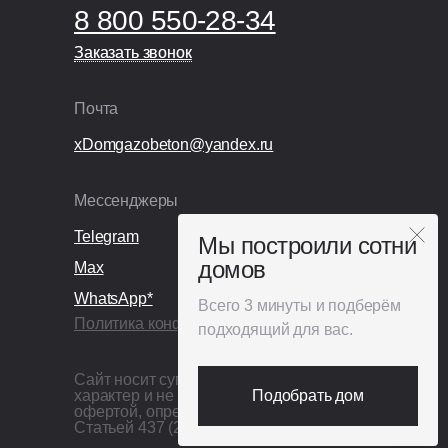
8 800 550-28-34
Заказать звонок
Заказать звонок
Почта
xDomgazobeton@yandex.ru
Мессенджеры
Telegram
Мы построили сотни
домов
Max
WhatsApp*
Всего 3 минуты и подберём
Политика конфиденциальности
подходящий для вас.
Сайт носит сугубо информационный
характер и не является публичной
Подобрать дом
офертой, определяемой
Статьей 437 (2) ГК РФ