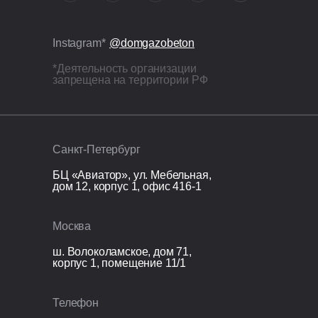
армирование стержнями Ø12 мм;
Все бетонные элементы утеплены
ЭППС + доборный блок для
Instagram*
@domgazobeton
исключения мостиков холода.
*Деятельность организации
запрещена на территории РФ
Кровля
Перекрытие кровли: монолитная
железобетонная плита 200 мм.
Санкт-Петербург
Организационные расходы
БЦ «Авиатор», ул. Мебельная,
дом 12, корпус 1, офис 416-1
Технический надзор;
Видеонаблюдение;
Москва
Раздельный сбор и вывоз мусора;
Покупка и установка бытовки.
ш. Волоколамское, дом 71,
корпус 1, помещение 11/1
Телефон