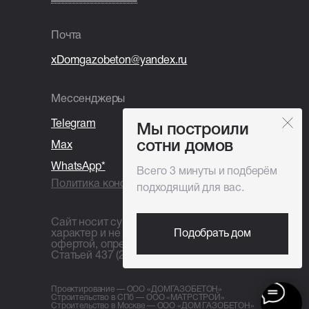
Покупка и установка бытовки.
Почта
xDomgazobeton@yandex.ru
Мессенджеры
Telegram
Мы построили
сотни домов
Max
WhatsApp*
Всего 3 минуты и подберём
Политика конфиденциальности
подходящий для вас.
Сайт носит сугубо информационный
характер и не является публичной
Подобрать дом
офертой, определяемой
Статьей 437 (2) ГК РФ
Проектирование — ООО «ДОМГАЗОБЕТОН»
Строительство в СПб — ООО «МАТРСТРОЙ»
Строительство в Москве — ООО «ДОМ ГАЗОБЕТОН»