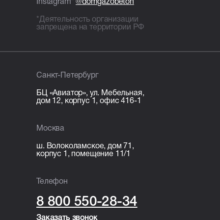
Instagram*
@domgazobeton
ЭППС + доборный блок для
*Деятельность организации
исключения мостиков холода;
запрещена на территории РФ
Межэтажное перекрытие:
монолитная железобетонная
плита — 200 мм, армирование
стержнями Ø12 мм;
Санкт-Петербург
Лестница: монолитная
железобетонная.
БЦ «Авиатор», ул. Мебельная,
дом 12, корпус 1, офис 416-1
Кровля
Москва
Перекрытие кровли: монолитная
ш. Волоколамское, дом 71,
железобетонная плита 200 мм.
корпус 1, помещение 11/1
Организационные расходы
Телефон
Технический надзор;
8 800 550-28-34
Видеонаблюдение;
Раздельный сбор и вывоз мусора;
Заказать звонок
Заказать звонок