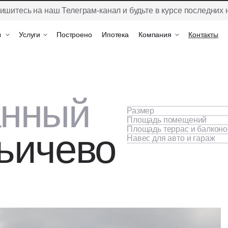
ишитесь на наш Телеграм-канал и будьте в курсе последних 
ы
ы
Услуги
Услуги
Построено
Построено
Ипотека
Ипотека
Компания
Компания
Контакты
Контакты
анный
Размер
Площадь помещений
Площадь террас и балконо
ьичево
Навес для авто и гараж