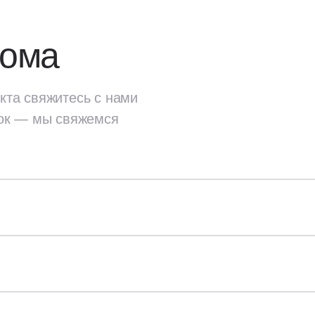
дома
кта свяжитесь с нами
ок — мы свяжемся
екта
свяжитесь с нами
ок — мы свяжемся
Стены и перекрытия
ок;
Наружные стены: газобет
проекты дома,
плотность — D400;