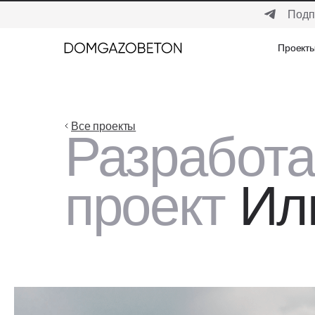
Подп
Проект
Проект
Все проекты
Разработ
проект
Ил