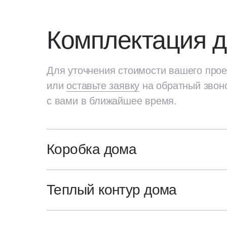
Комплектация 
Для уточнения стоимости вашего прое
или
оставьте заявку
на обратный звон
с вами в ближайшее время.
Коробка дома
Для уточнения стоимости вашего про
или
оставьте заявку
на обратный звон
Генплан участка
Теплый контур дома
с вами в ближайшее время.
Посадка и разметка дома на участ
Коробка
Архитектурный и конструктивные 