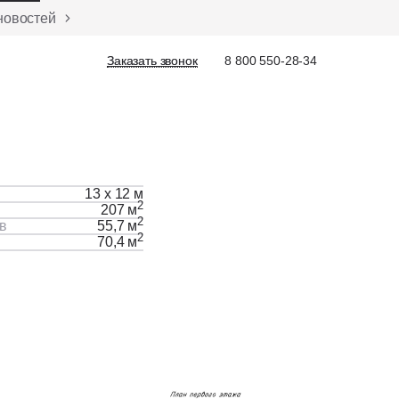
новостей
Заказать звонок
Заказать звонок
8 800 550-28-34
13 х 12 м
2
207 м
2
в
55,7 м
2
70,4 м