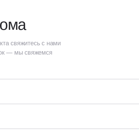
дома
кта свяжитесь с нами
ок — мы свяжемся
екта
свяжитесь с нами
ок — мы свяжемся
Стены и перекрытия
ок;
Наружные стены: газобет
проекты дома,
плотность — D400;