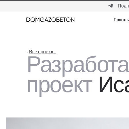
Подп
Проект
Проект
Все проекты
Разработ
проект
Ис