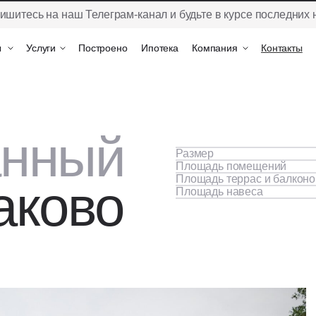
ишитесь на наш Телеграм-канал и будьте в курсе последних 
ы
ы
Услуги
Услуги
Построено
Построено
Ипотека
Ипотека
Компания
Компания
Контакты
Контакты
анный
Размер
Площадь помещений
Площадь террас и балконо
аково
Площадь навеса