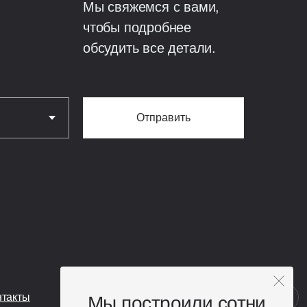
Мы свяжемся с вами,
лезобетонная.
чтобы подробнее
обсудить все детали.
литная железобетонная
Отправить
мусора;
вки.
нтакты
Мы построили сотни