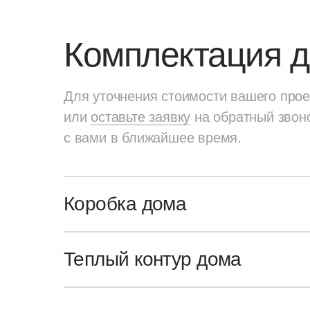
Комплектация 
Для уточнения стоимости вашего прое
или
оставьте заявку
на обратный звон
с вами в ближайшее время.
Коробка дома
Для уточнения стоимости вашего про
или
оставьте заявку
на обратный звон
Генплан участка
Теплый контур дома
с вами в ближайшее время.
Посадка и разметка дома на участ
Коробка
Архитектурный и конструктивные 