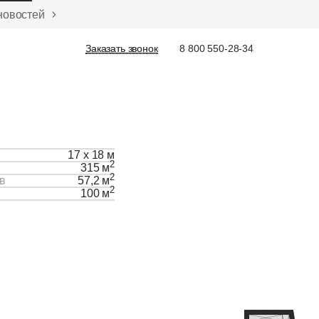
новостей
Заказать звонок
Заказать звонок
8 800 550-28-34
17 х 18 м
2
315 м
2
в
57,2 м
2
100 м