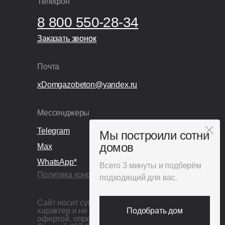
Телефон
8 800 550-28-34
Заказать звонок
Заказать звонок
Почта
xDomgazobeton@yandex.ru
Мессенджеры
Telegram
Мы построили сотни
домов
Max
WhatsApp*
Всего 3 минуты и подберём
Политика конфиденциальности
подходящий для вас.
Сайт носит сугубо информационный
характер и не является публичной
Подобрать дом
офертой, определяемой