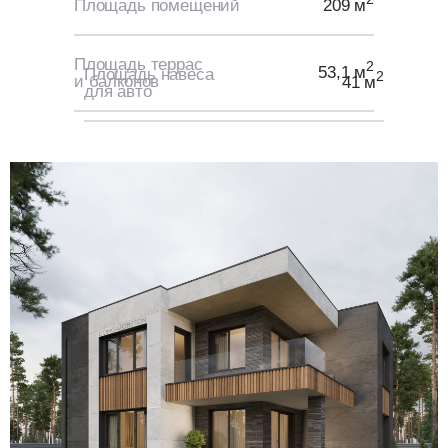
Площадь помещений
209 м
Площадь террас
2
53,1 м
Площадь навеса
2
и балконов
41 м
для авто