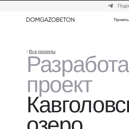
Подп
Проект
Проект
Все проекты
Разработ
проект
Кавголовс
озеро