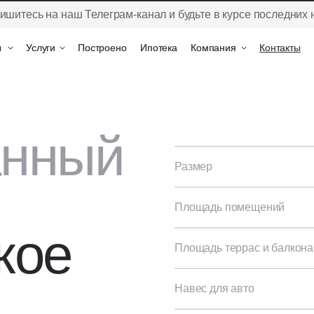
ишитесь на наш Телеграм-канал и будьте в курсе последних 
ы
ы
Услуги
Услуги
Построено
Построено
Ипотека
Ипотека
Компания
Компания
Контакты
Контакты
анный
Размер
Площадь помещений
кое
Площадь террас и балкона
Навес для авто