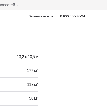
новостей
Заказать звонок
Заказать звонок
8 800 550-28-34
13,2 х 10,5 м
2
177 м
2
112 м
2
50 м