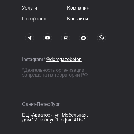
Тонкошовная кладка
Услуги
Компания
на пенополиуретановый клей;
Построено
Контакты
Армирование стен двумя
стержнями арматуры Ø8 мм;
Внутренние и наружные
перемычки ж/б в U-блоках,
армирование стержнями Ø12 мм;
Все бетонные элементы утеплены
Instagram*
@domgazobeton
ЭППС + доборный блок для
*Деятельность организации
исключения мостиков холода.
запрещена на территории РФ
Кровля
Стропильная система: сухая
Санкт-Петербург
строганная доска сечением
45×195 мм, шаг 0,59 м;
БЦ «Авиатор», ул. Мебельная,
Кровля: металлочерпица 0,5 —
дом 12, корпус 1, офис 416-1
МП Viking MP E Монтекристо-S,
RAL 7024 / гибкая черепица —