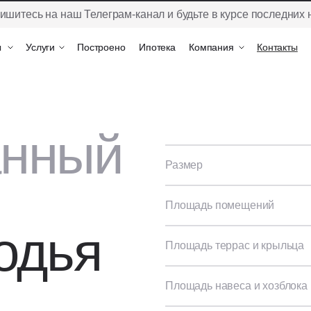
ишитесь на наш Телеграм-канал и будьте в курсе последних 
ы
ы
Услуги
Услуги
Построено
Построено
Ипотека
Ипотека
Компания
Компания
Контакты
Контакты
анный
Размер
Площадь помещений
одья
Площадь террас и крыльца
Площадь навеса и хозблока