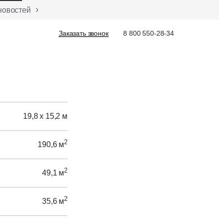
новостей
Заказать звонок
Заказать звонок
8 800 550-28-34
19,8 х 15,2 м
2
190,6 м
2
49,1 м
2
35,6 м