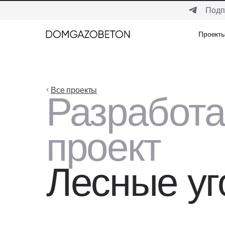
Подп
Проект
Проект
Все проекты
Разработ
проект
Лесные уг