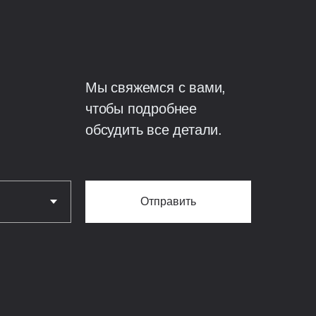
чения мостиков холода;
монолитная
200 мм, армирование
Мы свяжемся с вами,
лезобетонная.
чтобы подробнее
обсудить все детали.
литная железобетонная
Отправить