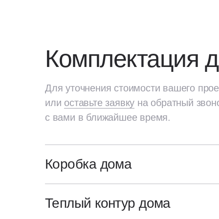
Комплектация 
Для уточнения стоимости вашего прое
или
оставьте заявку
на обратный звон
с вами в ближайшее время.
Коробка дома
Для уточнения стоимости вашего про
или
оставьте заявку
на обратный звон
Генплан участка
Теплый контур дома
с вами в ближайшее время.