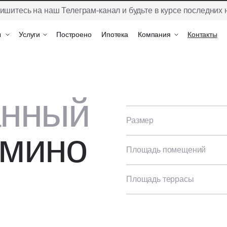
ишитесь на наш Телеграм-канал и будьте в курсе последних 
ы
ы
Услуги
Услуги
Построено
Построено
Ипотека
Ипотека
Компания
Компания
Контакты
Контакты
анный
Размер
мино
Площадь помещений
Площадь террасы