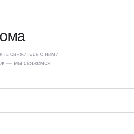
дома
кта свяжитесь с нами
ок — мы свяжемся
екта
свяжитесь с нами
ок — мы свяжемся
Стены и перекрытия