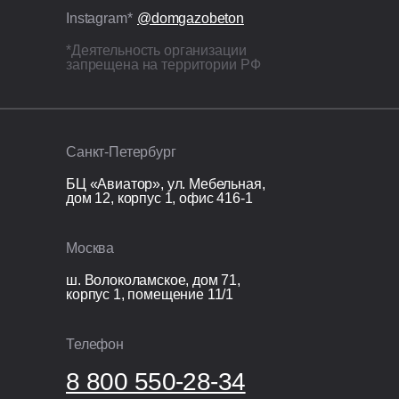
ЭППС + доборный блок для
Instagram*
@domgazobeton
исключения мостиков холода.
*Деятельность организации
запрещена на территории РФ
Кровля
Перекрытие кровли: монолитная
железобетонная плита 200 мм.
Санкт-Петербург
Организационные расходы
БЦ «Авиатор», ул. Мебельная,
дом 12, корпус 1, офис 416-1
Технический надзор;
Видеонаблюдение;
Москва
Раздельный сбор и вывоз мусора;
Покупка и установка бытовки.
ш. Волоколамское, дом 71,
корпус 1, помещение 11/1
Телефон
8 800 550-28-34