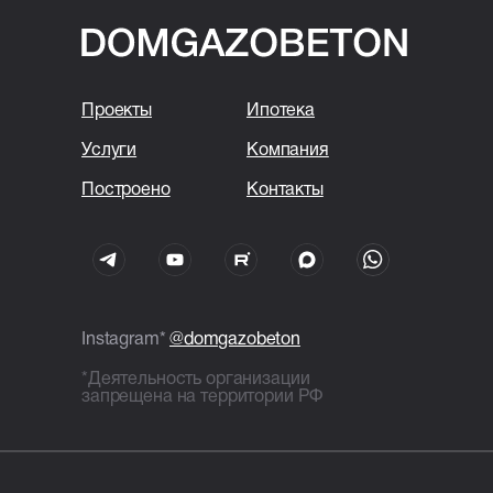
мм плотность — D500;
Перегородки: газобетонные
блоки — 120/150 мм плотность —
D500;
Проекты
Ипотека
Доработка геометрии блоков;
Тонкошовная кладка
Услуги
Компания
на пенополиуретановый клей;
Построено
Контакты
Армирование стен двумя
стержнями арматуры Ø8 мм;
Внутренние и наружные
перемычки ж/б в U-блоках,
армирование стержнями Ø12 мм;
Все бетонные элементы утеплены
Instagram*
@domgazobeton
ЭППС + доборный блок для
*Деятельность организации
исключения мостиков холода.
запрещена на территории РФ
Кровля
Перекрытие кровли: монолитная