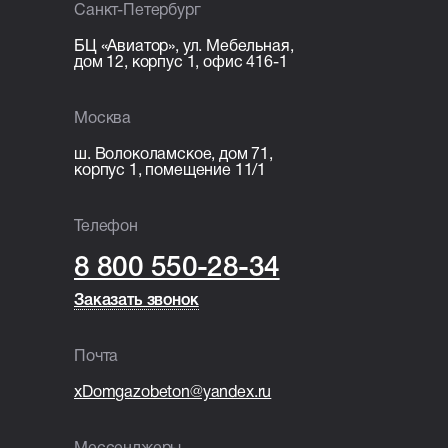
Санкт-Петербург
железобетонная плита 200 мм.
БЦ «Авиатор», ул. Мебельная,
Организационные расходы
дом 12, корпус 1, офис 416-1
Технический надзор;
Москва
Видеонаблюдение;
Раздельный сбор и вывоз мусора;
ш. Волоколамское, дом 71,
корпус 1, помещение 11/1
Покупка и установка бытовки.
Телефон
8 800 550-28-34
Заказать звонок
Заказать звонок
Почта
xDomgazobeton@yandex.ru