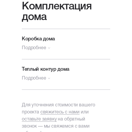
Комплектация
дома
Коробка дома
Подробнее
Генплан участка
Теплый контур дома
Подробнее
Посадка и разметка дома
на участок;
Архитектурный и конструктивные
Коробка
проекты дома, печатный
+ Утепление и гидроизоляция кровли
Для уточнения стоимости вашего
альбом А3.
проекта
свяжитесь с нами
или
Кровельная ПВХ-мембрана
оставьте заявку
на обратный
Фундамент
"Bauder" Thermofol U15, толщина
звонок — мы свяжемся с вами
1,5 мм., Германия;