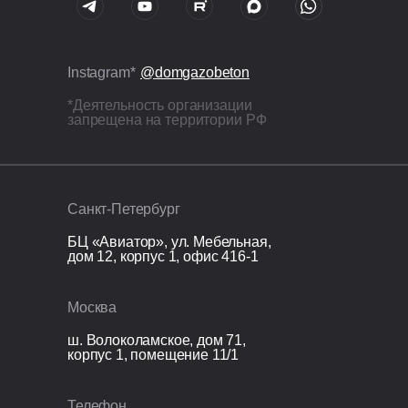
армирование стержнями Ø12 мм;
Все бетонные элементы утеплены
ЭППС + доборный блок для
Instagram*
@domgazobeton
исключения мостиков холода.
*Деятельность организации
запрещена на территории РФ
Кровля
Перекрытие кровли: монолитная
железобетонная плита 200 мм.
Санкт-Петербург
Организационные расходы
БЦ «Авиатор», ул. Мебельная,
дом 12, корпус 1, офис 416-1
Технический надзор;
Видеонаблюдение;
Москва
Раздельный сбор и вывоз мусора;
Покупка и установка бытовки.
ш. Волоколамское, дом 71,
корпус 1, помещение 11/1
Телефон