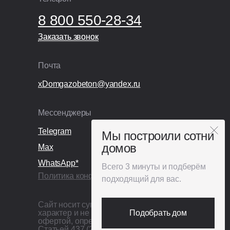
8 800 550-28-34
Заказать звонок
Заказать звонок
Почта
xDomgazobeton@yandex.ru
Мессенджеры
Telegram
Мы построили сотни
домов
Max
WhatsApp*
Всего 3 минуты и подберём
Политика конфиденциальности
подходящий для вас.
Сайт носит сугубо информационный
характер и не является публичной
Подобрать дом
офертой, определяемой
Статьей 437 (2) ГК РФ