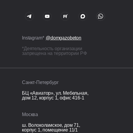
Внутренние и наружные
перемычки ж/б в U-блоках,
армирование стержнями Ø12 мм;
Все бетонные элементы утеплены
ЭППС + доборный блок для
Instagram*
@domgazobeton
исключения мостиков холода.
*Деятельность организации
запрещена на территории РФ
Кровля
Стропильная система: сухая
строганная доска сечением 45×195
Санкт-Петербург
мм, шаг 0,59 м;
Кровля: металлочерпица 0,5 —
БЦ «Авиатор», ул. Мебельная,
МП Viking MP E Монтекристо-S,
дом 12, корпус 1, офис 416-1
RAL 7024 / гибкая черепица —
Shinglas / фальцевая 0,5 мм —
Москва
Rooftop;
ш. Волоколамское, дом 71,
Вентиляционные выходы:
корпус 1, помещение 11/1
Vilpe 110 и 160 мм утепленные;