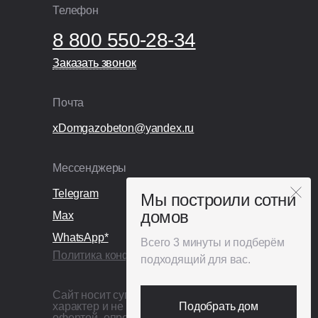
Технический надзор;
Телефон
Видеонаблюдение;
8 800 550-28-34
Раздельный сбор и вывоз мусора;
Покупка и установка бытовки.
Заказать звонок
Заказать звонок
Почта
xDomgazobeton@yandex.ru
Мессенджеры
Telegram
Мы построили сотни
домов
Max
WhatsApp*
Всего 3 минуты и подберём
Политика конфиденциальности
подходящий для вас.
Сайт носит сугубо информационный
характер и не является публичной
Подобрать дом
офертой, определяемой