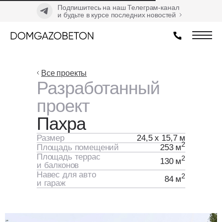
Подпишитесь на наш Телеграм-канал
и будьте в курсе последних новостей
Все проекты
Разработанный
проект
Пахра
Размер
24,5 х 15,7 м
2
Площадь помещений
253 м
Площадь террас
2
130 м
и балконов
Навес для авто
2
84 м
и гараж