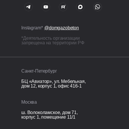
перемычки ж/б в U-блоках,
армирование стержнями Ø12 мм;
Все бетонные элементы утеплены
ЭППС + доборный блок для
Instagram*
@domgazobeton
исключения мостиков холода;
*Деятельность организации
Межэтажное перекрытие:
запрещена на территории РФ
монолитная железобетонная
плита — 200 мм, армирование
стержнями Ø12 мм;
Лестница: монолитная
Санкт-Петербург
железобетонная.
БЦ «Авиатор», ул. Мебельная,
дом 12, корпус 1, офис 416-1
Кровля
Перекрытие кровли: монолитная
Москва
железобетонная плита 200 мм.
ш. Волоколамское, дом 71,
корпус 1, помещение 11/1
Организационные расходы