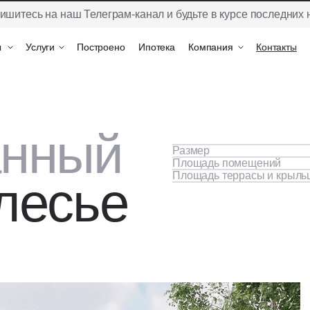
ишитесь на наш Телеграм-канал и будьте в курсе последних 
ы
ы
Услуги
Услуги
Построено
Построено
Ипотека
Ипотека
Компания
Компания
Контакты
Контакты
анный
Размер
Площадь помещений
Площадь террасы и крыль
лесье