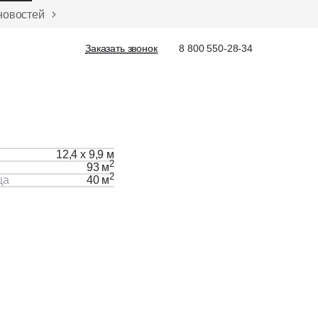
новостей
Заказать звонок
Заказать звонок
8 800 550-28-34
12,4 х 9,9 м
2
93 м
2
ца
40 м