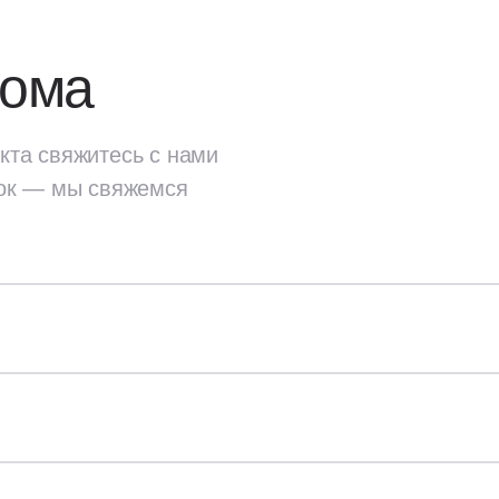
дома
кта свяжитесь с нами
ок — мы свяжемся
екта
свяжитесь с нами
ок — мы свяжемся
Стены и перекрытия
ок;
Наружные стены: газобет
проекты дома,
плотность — D400;