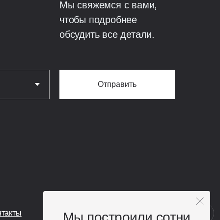
Мы свяжемся с вами,
ая строганная доска
чтобы подробнее
0,59 м;
обсудить все детали.
0,5 — МП Viking MP
4 / гибкая черепица —
мм — Rooftop;
ilpe 110 и 160 мм
Отправить
иффузионная мембрана;
ции;
ая строганная доска
0,59 м;
нтакты
Мы построили сотни