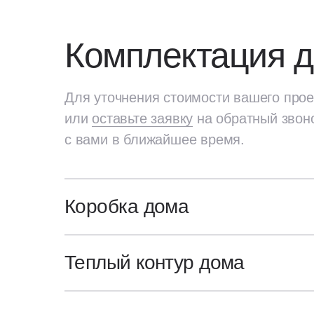
Комплектация 
Для уточнения стоимости вашего прое
или
оставьте заявку
на обратный звон
с вами в ближайшее время.
Коробка дома
Для уточнения стоимости вашего про
или
оставьте заявку
на обратный звон
Генплан участка
Теплый контур дома
с вами в ближайшее время.
Посадка и разметка дома на участ
Коробка
Архитектурный и конструктивные 