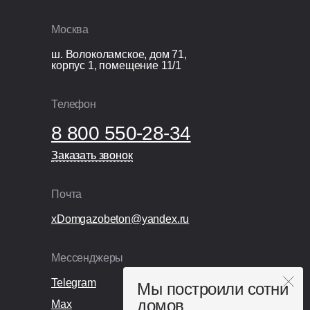
Видеонаблюдение;
Москва
Раздельный сбор и вывоз мусора;
Покупка и установка бытовки.
ш. Волоколамское, дом 71,
корпус 1, помещение 11/1
Телефон
8 800 550-28-34
Заказать звонок
Заказать звонок
Почта
xDomgazobeton@yandex.ru
Мессенджеры
Telegram
Мы построили сотни
домов
Max