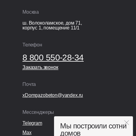
Перекрытие кровли: монолитная
Москва
железобетонная плита 200 мм.
ш. Волоколамское, дом 71,
корпус 1, помещение 11/1
Организационные расходы
Технический надзор;
Телефон
Видеонаблюдение;
8 800 550-28-34
Раздельный сбор и вывоз мусора;
Покупка и установка бытовки.
Заказать звонок
Заказать звонок
Почта
xDomgazobeton@yandex.ru
Мессенджеры
Telegram
Мы построили сотни
домов
Max