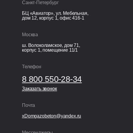
Санкт-Петербург
железобетонная.
БЦ «Авиатор», ул. Мебельная,
дом 12, корпус 1, офис 416-1
Кровля
Перекрытие кровли: монолитная
Москва
железобетонная плита 200 мм.
ш. Волоколамское, дом 71,
корпус 1, помещение 11/1
Организационные расходы
Технический надзор;
Телефон
Видеонаблюдение;
8 800 550-28-34
Раздельный сбор и вывоз мусора;
Покупка и установка бытовки.
Заказать звонок
Заказать звонок
Почта
xDomgazobeton@yandex.ru
Мессенджеры