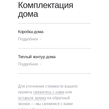
Комплектация
дома
Коробка дома
Подробнее
Генплан участка
Теплый контур дома
Подробнее
Посадка и разметка дома
на участок;
Архитектурный и конструктивные
Коробка
проекты дома, печатный
+ Утепление и гидроизоляция
Для уточнения стоимости вашего
альбом А3.
кровли
проекта
свяжитесь с нами
или
оставьте заявку
на обратный
Фундамент
Кровельная ПВХ-мембрана
звонок — мы свяжемся с вами
"Bauder" Thermofol U15, толщина