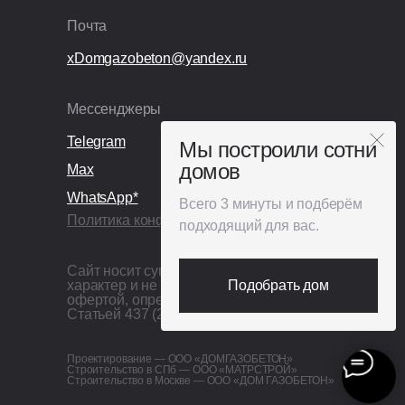
Почта
xDomgazobeton@yandex.ru
Мессенджеры
Telegram
Мы построили сотни
домов
Max
WhatsApp*
Всего 3 минуты и подберём
Политика конфиденциальности
подходящий для вас.
Сайт носит сугубо информационный
характер и не является публичной
Подобрать дом
офертой, определяемой
Статьей 437 (2) ГК РФ
Проектирование — ООО «ДОМГАЗОБЕТОН»
Строительство в СПб — ООО «МАТРСТРОЙ»
Строительство в Москве — ООО «ДОМ ГАЗОБЕТОН»