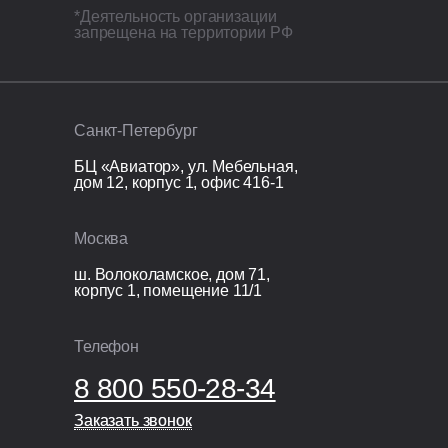
*Деятельность организации
запрещена на территории РФ
Кровля
Перекрытие кровли: монолитная
железобетонная плита 200 мм.
Санкт-Петербург
Организационные расходы
БЦ «Авиатор», ул. Мебельная,
дом 12, корпус 1, офис 416-1
Технический надзор;
Видеонаблюдение;
Москва
Раздельный сбор и вывоз мусора;
Покупка и установка бытовки.
ш. Волоколамское, дом 71,
корпус 1, помещение 11/1
Телефон
8 800 550-28-34
Заказать звонок
Заказать звонок