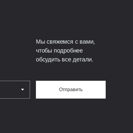
утеплены ЭППС +
чения мостиков холода;
монолитная
200 мм, армирование
Мы свяжемся с вами,
лезобетонная.
чтобы подробнее
обсудить все детали.
ая строганная доска
0,59 м;
Отправить
0,5 — МП Viking MP
4 / гибкая черепица —
мм — Rooftop;
ilpe 110 и 160 мм