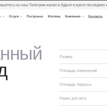
ишитесь на наш Телеграм-канал и будьте в курсе последних 
ы
ы
Услуги
Услуги
Построено
Построено
Ипотека
Ипотека
Компания
Компания
Контакты
Контакты
анный
Размер
д
Площадь помещений
Площадь террасы
Навес для авто