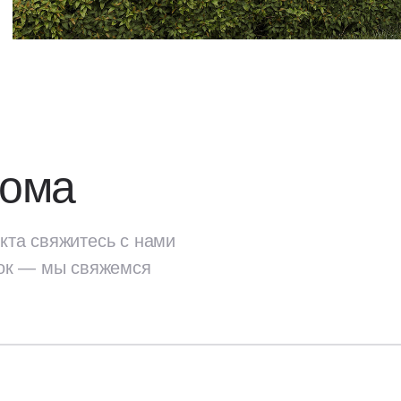
дома
кта свяжитесь с нами
ок — мы свяжемся
екта
свяжитесь с нами