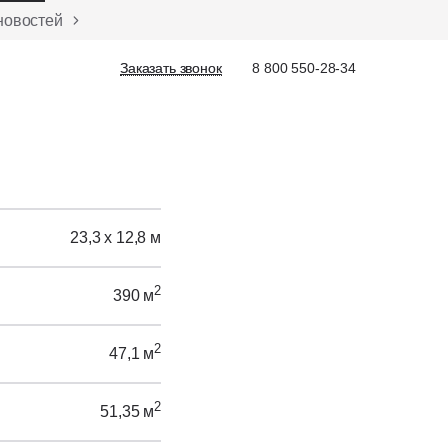
новостей
Заказать звонок
Заказать звонок
8 800 550-28-34
23,3 х 12,8 м
2
390 м
2
47,1 м
2
51,35 м