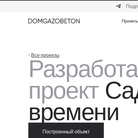
Подп
Проект
Проект
Все проекты
Разработ
проект
Са
времени
Построенный объект