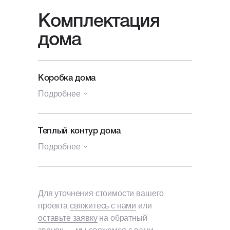
Комплектация
дома
Коробка дома
Подробнее
Генплан участка
Теплый контур дома
Подробнее
Посадка и разметка дома
на участок;
Архитектурный и конструктивные
Коробка
проекты дома, печатный
+ Утепление и гидроизоляция
Для уточнения стоимости вашего
альбом А3.
кровли
проекта
свяжитесь с нами
или
оставьте заявку
на обратный
Фундамент
Кровельная ПВХ-мембрана