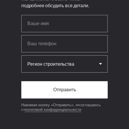
мм плотность — D500;
подробнее обсудить все детали.
Перегородки: газобетонные
блоки — 120/150 мм плотность —
D500;
Доработка геометрии блоков;
Тонкошовная кладка
на пенополиуретановый клей;
Армирование стен двумя
стержнями арматуры Ø8 мм;
Внутренние и наружные
перемычки ж/б в U-блоках,
армирование стержнями Ø12 мм;
Все бетонные элементы утеплены
Отправить
ЭППС + доборный блок для
исключения мостиков холода.
Нажимая кнопку «Отправить», я⦁соглашаюсь
с⦁
политикой конфиденциальности
Кровля
Перекрытие кровли: монолитная