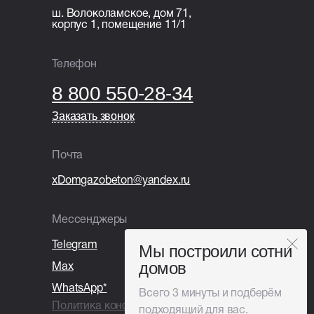
Раздельный сбор и вывоз мусора;
ш. Волоколамское, дом 71,
корпус 1, помещение 11/1
Покупка и установка бытовки.
Телефон
8 800 550-28-34
Заказать звонок
Заказать звонок
Почта
xDomgazobeton@yandex.ru
Мессенджеры
Telegram
Мы построили сотни
домов
Max
WhatsApp*
Всего 3 минуты и подберём
Политика конфиденциальности
подходящий для вас.