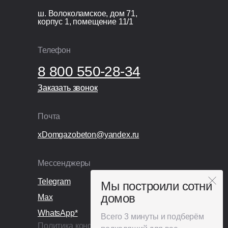
железобетонная плита 200 мм.
ш. Волоколамское, дом 71,
корпус 1, помещение 11/1
Организационные расходы
Технический надзор;
Телефон
Видеонаблюдение;
8 800 550-28-34
Раздельный сбор и вывоз мусора;
Покупка и установка бытовки.
Заказать звонок
Заказать звонок
Почта
xDomgazobeton@yandex.ru
Мессенджеры
Telegram
Мы построили сотни
домов
Max
WhatsApp*
Всего 3 минуты и подберём
Политика конфиденциальности