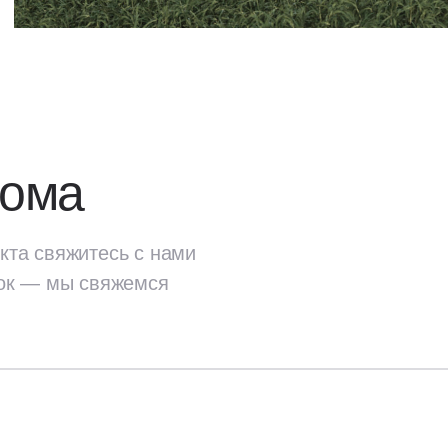
дома
кта свяжитесь с нами
ок — мы свяжемся
екта
свяжитесь с нами