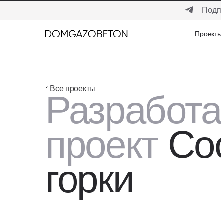
Подп
Проект
Проект
Все проекты
Разработ
проект
Со
горки