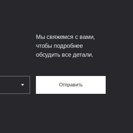
чения мостиков холода;
монолитная
200 мм, армирование
Мы свяжемся с вами,
лезобетонная.
чтобы подробнее
обсудить все детали.
литная железобетонная
Отправить