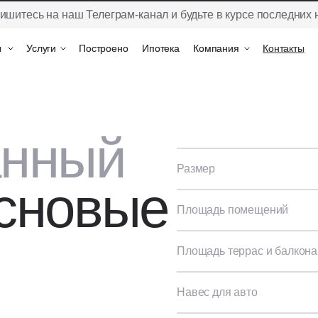
ишитесь на наш Телеграм-канал и будьте в курсе последних 
ы
ы
Услуги
Услуги
Построено
Построено
Ипотека
Ипотека
Компания
Компания
Контакты
Контакты
анный
Размер
сновые
Площадь помещений
Площадь террас и балкона
Навес для авто