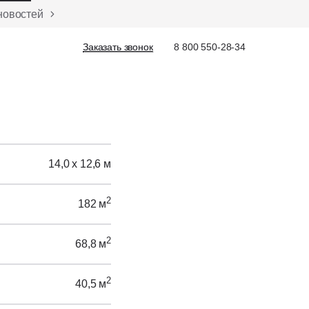
новостей
Заказать звонок
Заказать звонок
8 800 550-28-34
14,0 х 12,6 м
2
182 м
2
68,8 м
2
40,5 м