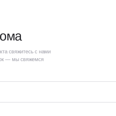
дома
кта свяжитесь с нами
ок — мы свяжемся
екта
свяжитесь с нами
ок — мы свяжемся
Стены и перекрытия