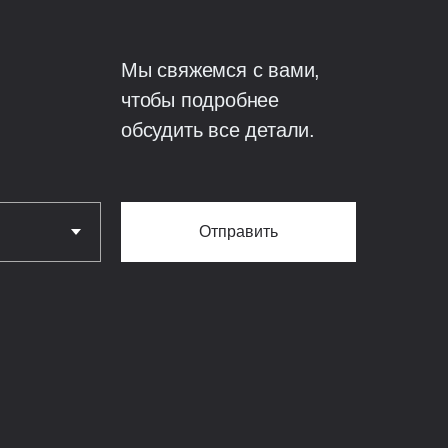
200 мм, армирование
Мы свяжемся с вами,
лезобетонная.
чтобы подробнее
обсудить все детали.
литная железобетонная
Отправить
мусора;
вки.