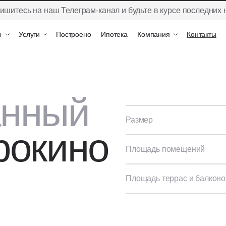
ишитесь на наш Телеграм-канал и будьте в курсе последних 
ы
ы
Услуги
Услуги
Построено
Построено
Ипотека
Ипотека
Компания
Компания
Контакты
Контакты
анный
Размер
рокино
Площадь помещений
Площадь террас и балконо