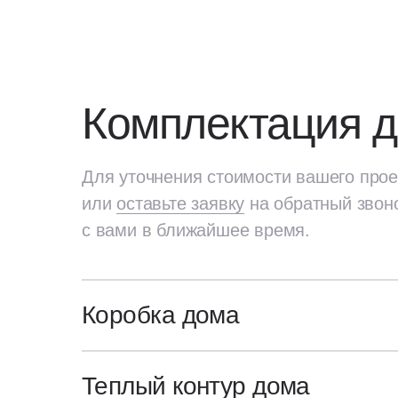
Комплектация 
Для уточнения стоимости вашего прое
или
оставьте заявку
на обратный звон
с вами в ближайшее время.
Коробка дома
Для уточнения стоимости вашего про
или
оставьте заявку
на обратный звон
Генплан участка
Теплый контур дома
с вами в ближайшее время.