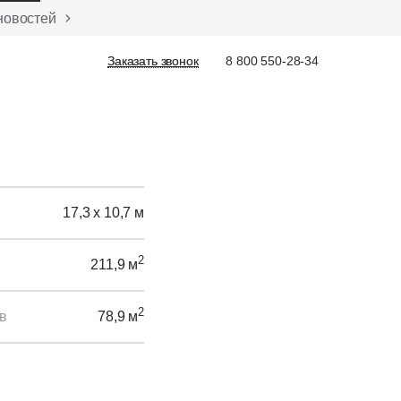
новостей
Заказать звонок
Заказать звонок
8 800 550-28-34
17,3 х 10,7 м
2
211,9 м
2
в
78,9 м