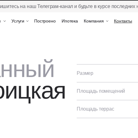
ишитесь на наш Телеграм-канал и будьте в курсе последних 
ы
ы
Услуги
Услуги
Построено
Построено
Ипотека
Ипотека
Компания
Компания
Контакты
Контакты
анный
Размер
ицкая
Площадь помещений
Площадь террас