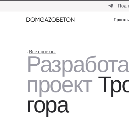
Подп
Проект
Проект
Все проекты
Разработ
проект
Тро
гора