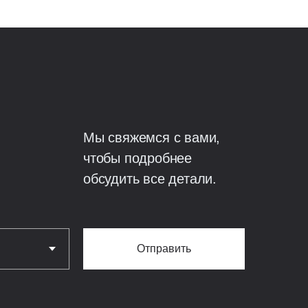
ремычки ж/б в U-блоках,
Ø12 мм;
утеплены ЭППС +
чения мостиков холода.
Мы свяжемся с вами,
литная железобетонная
чтобы подробнее
обсудить все детали.
Отправить
мусора;
вки.