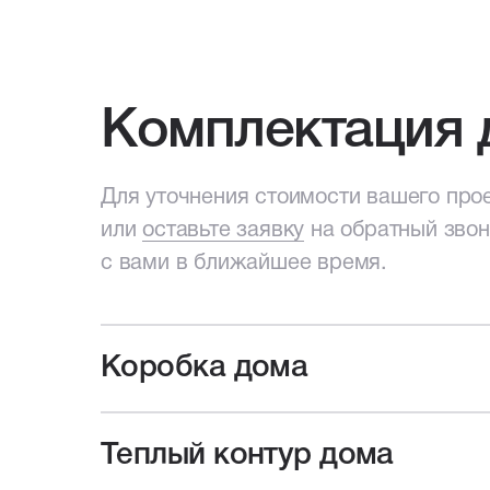
Комплектация 
Для уточнения стоимости вашего про
или
оставьте заявку
на обратный зво
с вами в ближайшее время.
Коробка дома
Для уточнения стоимости вашего про
с нами
или
оставьте заявку
на обратн
Генплан участка
Теплый контур дома
мы свяжемся с вами в ближайшее вр