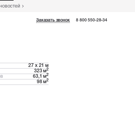
 новостей
Заказать звонок
Заказать звонок
8 800 550-28-34
27 х 21 м
2
323 м
2
ов
63,1 м
2
98 м