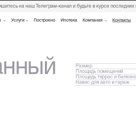
шитесь на наш Телеграм-канал и будьте в курсе последних
ы
ы
Услуги
Услуги
Построено
Построено
Ипотека
Ипотека
Компания
Компания
Контакты
Контакты
анный
Размер
Площадь помещений
Площадь террас и балкон
Навес для авто и гараж