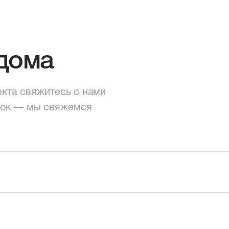
дома
екта свяжитесь с нами
нок — мы свяжемся
екта
свяжитесь
ый звонок —
Стены и перекрытия
емя.