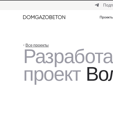
Подп
Проект
Проект
Все проекты
Разработ
проект
Во