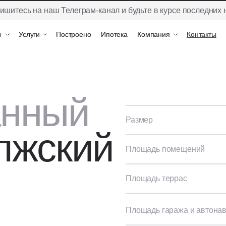
ишитесь на наш Телеграм-канал и будьте в курсе последних 
ы
ы
Услуги
Услуги
Построено
Построено
Ипотека
Ипотека
Компания
Компания
Контакты
Контакты
анный
Размер
лжский
Площадь помещений
Площадь террас
Площадь гаража и автона