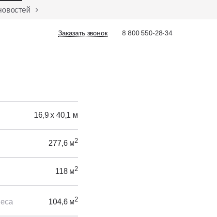
новостей
Заказать звонок
Заказать звонок
8 800 550-28-34
16,9 х 40,1 м
2
277,6 м
2
118 м
2
веса
104,6 м