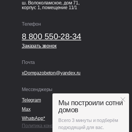
ш. Волоколамское, дом 71,
Вентиляционные выходы:
корпус 1, помещение 11/1
Vilpe 110 и 160 мм утепленные;
Гидроизоляция кровли:
Телефон
диффузионная мембрана;
Закладные для пароизоляции;
8 800 550-28-34
Балочное перекрытие: сухая
строганная доска сечением
Заказать звонок
Заказать звонок
45×195 мм, шаг 0,59 м;
Оцинкованный крепеж.
Почта
xDomgazobeton@yandex.ru
Организационные расходы
Технический надзор;
Мессенджеры
Видеонаблюдение;
Раздельный сбор и вывоз мусора;
Telegram
Мы построили сотни
Покупка и установка бытовки.
домов
Max
WhatsApp*
Всего 3 минуты и подберём
Политика конфиденциальности
подходящий для вас.