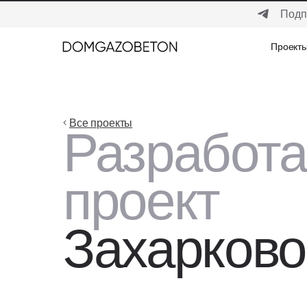
Подп
Проект
Проект
Все проекты
Разработ
проект
Захарково