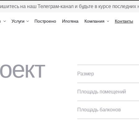
ишитесь на наш Телеграм-канал и будьте в курсе последних 
ы
ы
Услуги
Услуги
Построено
Построено
Ипотека
Ипотека
Компания
Компания
Контакты
Контакты
оект
Размер
Площадь помещений
Площадь балконов