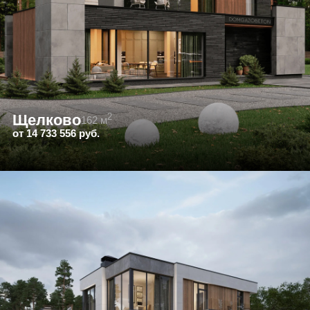
Тонкошовная кладка на полиуретановый клей-пену
исключает мостики холода. Кладка теплее на 20–25% при
той же толщине стены, это меньше затрат на отопление
каждый год жизни в доме.
Блоки Bonolit, ЛСР, Ytong класса D400 с коэффициентом
теплопередачи 3,44 при нормативе 3,08. Весовой контроль
арматуры от 12 мм. Эндоскопия коммуникаций.
D400 газобетон
Без мостиков холода
Тонкий шов 1–3 мм
Контроль на каждом этапе
Что стоит построить
дом
Реальные цифры