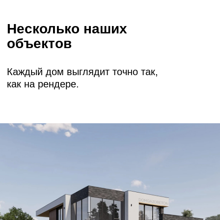
от 10 391 417 руб.
Ламполово
2
112 м
от 7 564 806 руб.