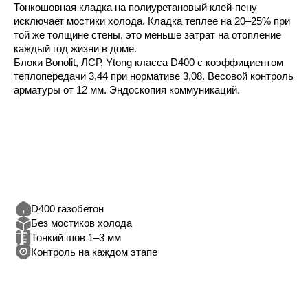
получаете ссылку на
камеры.
2-3 месяца
Коробка готова
Стены, перекрытия,
кровля. Отчёт каждые 3
дня.
3-4 месяца
Тёплый контур
Окна, двери, кровля —
дом герметичен.
По договору
Ключи