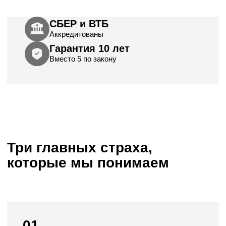
Отправьте любую чужую смету, разберём
бесплатно.
02
«Боюсь, что затянут сроки»
Мы выходим на стройку через 2 недели после
подписания договора. На стройке стоят камеры
24/7, благодаря чему вы следите за процессом.
Отчёт каждые 3 дня. Срок зафиксирован
в договоре.
03
«Менеджеры будут давить и звонить»
Нет. Один менеджер, один звонок. Мы не работаем
по скриптам с давлением, нам важно, чтобы
вы приняли взвешенное решение,
а не поторопились. Если не готовы, скажите,
и мы ждём.