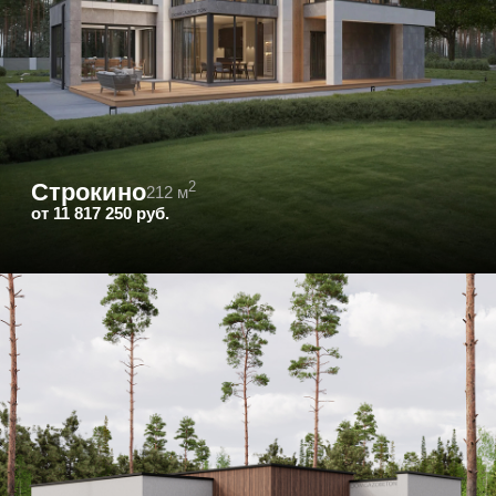
Ламполово
112 м² · Одноэтажный
— 2 детских, мастер-блок
— Видовая терраса
— Гараж
Тёплый контур за 4 мес.
9 000 000 ₽
Александрийский парк
143 м² · Двухэтажный
— 3 спальни, кабинет
— Панорамные окна 5 м
— Мастер-блок с санузлом
Тёплый контур за 4 мес.
11 300 000 ₽