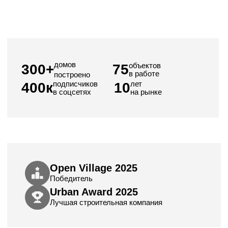
Urban Award 2025
Лучшая строительная компания
СБЕР и ВТБ
Аккредитованы
Гарантия 10 лет
Вместо 5 по закону
Три главных страха,
которые мы понимаем
01
«Не понимаю, сколько реально выйдет»
Это самый честный страх. Одна и та же площадь
в разных компаниях стоит 7−12 млн и непонятно
почему. Мы объясняем каждую строчку в смете.