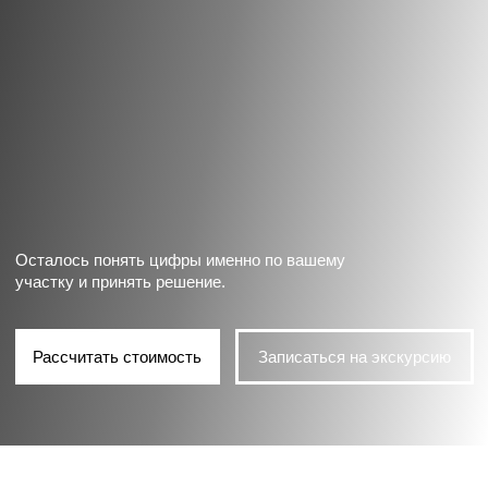
Осталось понять цифры именно по вашему
участку и принять решение.
Рассчитать стоимость
Записаться на экскурсию
домов
объектов
300+
75
в работе
построено
подписчиков
лет
400к
10
в соцсетях
на рынке
Open Village 2025
Победитель