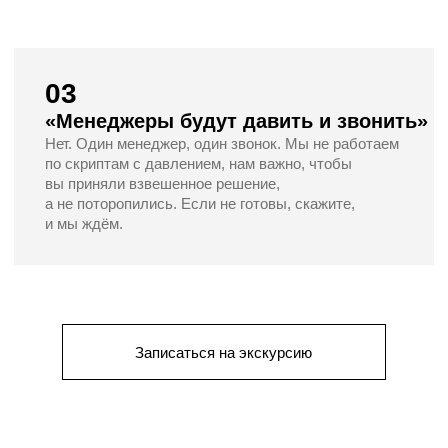
Репино
2
272 м
от 15 796 197 руб.
Канисты
2
168 м