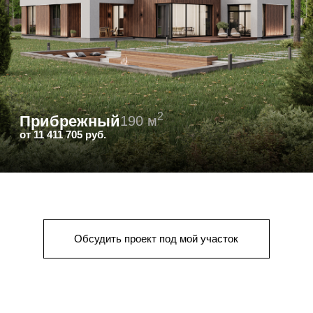
Стеклянный ручей
203 м² · Одноэтажный
— Бассейн и сауна
— Просторная терраса
— Ландшафтный дизайн
Тёплый контур за 5 мес.
17 800 000 ₽
*Цены на тёплый контур. Отделка и инженерия
рассчитываются индивидуально по смете.
От первого звонка