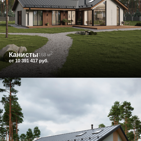
Строкино
2
212 м
от 11 817 250 руб.
2
Прибрежный
190 м
от 11 411 705 руб.