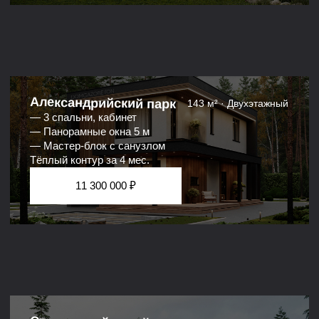
разбирали строчку за строчкой. Показали три
позиции, которых там просто нет. Разница вышла 2,3
млн и это ещё до начала стройки. После этого
вопросов не осталось.»
IT-директор
Санкт-Петербург · 38 лет
«Один менеджер, всегда доступен в чате, объясняет
строительные термины нормальным языком.
На стройку приезжали три раза без
предупреждения, всё нормально встретили.»
Топ-менеджер
Санкт-Петербург · 41 год
Вы уже потратили
время на изучение
Один разговор с менеджером, и у вас
будет цифра по вашему дому.