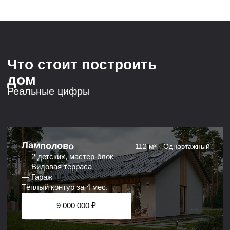
Передача документов,
инструктаж, гарантийный
лист на 10 лет.
Они тоже долго думали
Клиенты о нас
«Два года следили за компанией в соцсетях,
смотрели стройки. Когда возникла реальная
потребность, другие варианты даже
не рассматривали. Смету разобрали подробно,
объяснили каждую строчку. Никакого давления.»
Предприниматель
Москва · 43 года
«Принесли смету от другой компании. Сидели час,