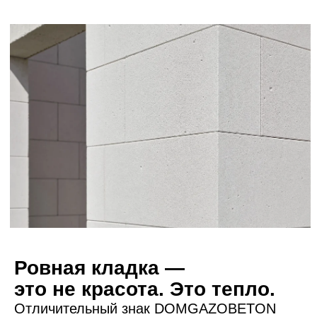
до ключей
Типичный сценарий для дома 130–200 м²
День 1
Консультация
Один звонок. Обсуждаем
участок, площадь, бюджет.
1-2 недели
Смета и договор
Детальная смета
до копейки. Фиксируем
цену в договоре.
Через 2 недели
Выход на участок
Начинаем работы. Вы